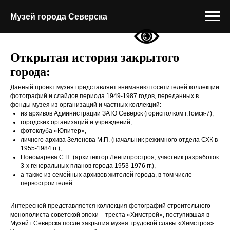
Музей города Северска
Открытая история закрытого
города:
Данный проект музея представляет вниманию посетителей коллекции
фотографий и слайдов периода 1949-1987 годов, переданных в
фонды музея из организаций и частных коллекций:
из архивов Администрации ЗАТО Северск (горисполком г.Томск-7),
городских организаций и учреждений,
фотоклуба «Юпитер»,
личного архива Зеленова М.П. (начальник режимного отдела СХК в
1955-1984 гг.),
Пономарева С.Н. (архитектор Ленгипростроя, участник разработок
3-х генеральных планов города 1953-1976 гг.),
а также из семейных архивов жителей города, в том числе
первостроителей.
Интересной представляется коллекция фотографий строительного
монополиста советской эпохи – треста «Химстрой», поступившая в
Музей г.Северска после закрытия музея трудовой славы «Химстроя».