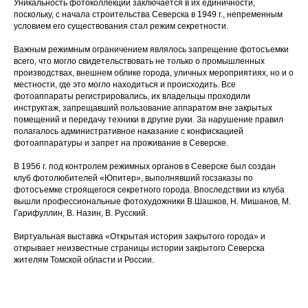
Уникальность фотоколлекций заключается в их единичности,
поскольку, с начала строительства Северска в 1949 г., непременным
условием его существования стал режим секретности.
Важным режимным ограничением являлось запрещение фотосъемки
всего, что могло свидетельствовать не только о промышленных
производствах, внешнем облике города, уличных мероприятиях, но и о
местности, где это могло находиться и происходить. Все
фотоаппараты регистрировались, их владельцы проходили
инструктаж, запрещавший пользование аппаратом вне закрытых
помещений и передачу техники в другие руки. За нарушение правил
полагалось административное наказание с конфискацией
фотоаппаратуры и запрет на проживание в Северске.
В 1956 г. под контролем режимных органов в Северске был создан
клуб фотолюбителей «Юпитер», выполнявший госзаказы по
фотосъемке строящегося секретного города. Впоследствии из клуба
вышли профессиональные фотохудожники В.Шашков, Н. Мишанов, М.
Гарифуллин, В. Назин, В. Русский.
Виртуальная выставка «Открытая история закрытого города» и
открывает неизвестные страницы истории закрытого Северска
жителям Томской области и России.