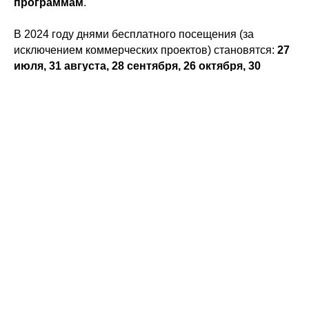
программам
.
В 2024 году днями бесплатного посещения (за
исключением коммерческих проектов) становятся:
27
июля, 31 августа, 28 сентября, 26 октября, 30
ноября, 28 декабря.
Подробнее
ознакомиться
с приказом № 88/к "О
бесплатном посещении музея для лиц, не достигших
восемнадцати лет, а также для лиц, обучающихся по
основным профессиональным образовательным
программам" от 01.07.2024 г. можно ознакомиться на
нашем сайте в разделе «
Документы и реквизиты
».