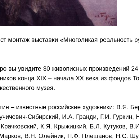
монтаж выставки «Многоликая реальность р
ы увидите 30 живописных произведений 24 
ников конца XIX – начала XX века из фондов Т
жественного музея.
– известные российские художники: В.Я. Бер
учичевич-Сибирский, И.А. Гранди, Г.И. Гуркин, 
 Крачковский, К.Я. Крыжицкий, Б.Л. Кутуков, В.И
 Марков, В.Н. Олейник, П.Ф. Плешанов, Н.С. Ш