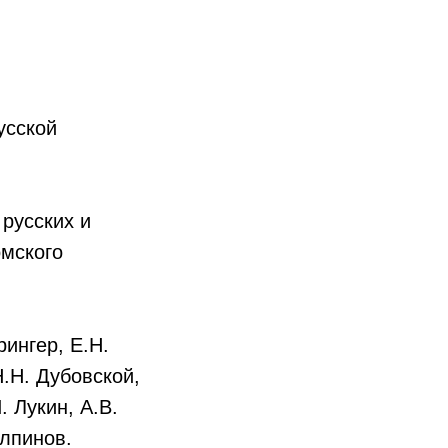
усской
русских и
омского
ингер, Е.Н.
Н.Н. Дубовской,
. Лукин, А.В.
улпинов.