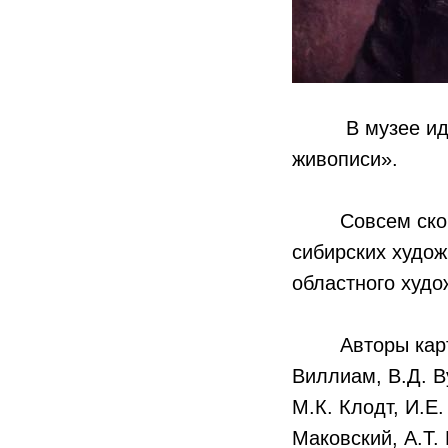
В музее идет 
живописи».
Совсем скоро в
сибирских худож
областного худо
Авторы картин 
Виллиам, В.Д. В
М.К. Клодт, И.Е.
Маковский, А.Т.