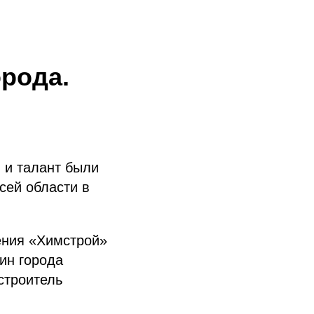
орода.
 и талант были
сей области в
ения «Химстрой»
ин города
строитель