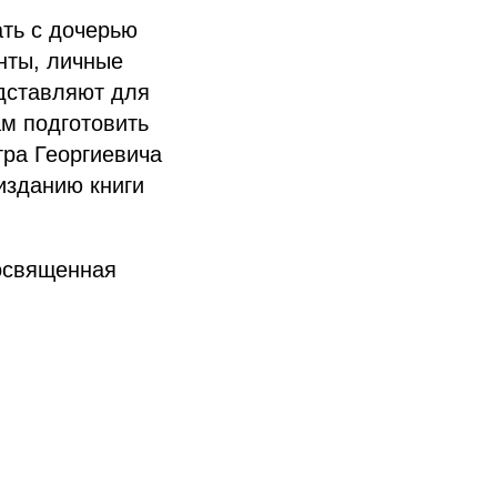
ать с дочерью
нты, личные
дставляют для
ам подготовить
ра Георгиевича
 изданию книги
посвященная