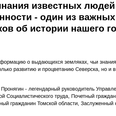
нания известных людей
нности - один из важных
ков об истории нашего г
формацию о выдающихся земляках, чьи знания
лько развитию и процветанию Северска, но и в
 Пронягин - легендарный руководитель Управл
рой Социалистического труда, Почетный граждан
ный гражданин Томской области, Заслуженный 